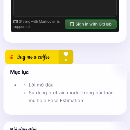
# fig.add_subplot(1, 2, 2)
# for xx in interp_coord:
#     cv2.circle(frameClone1,(int(xx[0]),
# plt.imshow(cv2.cvtColor(frameClone1, cv
Mục lục
# plt.imshow(pafB, alpha=0.5)
# plt.show()
Lời mở đầu
Sử dụng pretrain model trong bài toán
multiple Pose Estimation
# If keypoints for the joint-pair is dete
Bài gần đây