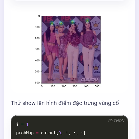
plt
.
imshow
(
cv2
.
cvtColor
(
frameCopy
,
cv2
.
COLOR_BGR2
# Set the prepared object as the input blob of th
plt
.
imshow
(
probMap
,
alpha
=
0.5
)
net
.
setInput
(
inpBlob
)
plt
.
show
()
output
=
net
.
forward
()
Thử show lên hình điểm đặc trưng vùng cổ
PYTHON
i
=
1
probMap
=
output
[
0
,
i
,
:,
:]