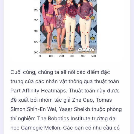
_
,
contours
,
_
=
cv2
.
findContours
(
mapMask
,
cv
#for each blob find the maxima
for
cnt
in
contours
:
blobMask
=
np
.
zeros
(
mapMask
.
shape
)
blobMask
=
cv2
.
fillConvexPoly
(
blobMask
,
c
maskedProbMap
=
mapSmooth
*
blobMask
_
,
maxVal
,
_
,
maxLoc
=
cv2
.
minMaxLoc
(
mask
keypoints
.
append
(
maxLoc
+
(
probMap
[
maxLoc
Cuối cùng, chúng ta sẽ nối các điểm đặc
trưng của các nhân vật thông qua thuật toán
return
keypoints
Part Affinity Heatmaps. Thuật toán này được
đề xuất bởi nhóm tác giả Zhe Cao, Tomas
detected_keypoints
=
[]
Simon,Shih-En Wei, Yaser Sheikh thuộc phòng
keypoints_list
=
np
.
zeros
((
0
,
3
))
thí nghiệm The Robotics Institute trường đại
keypoint_id
=
0
học Carnegie Mellon. Các bạn có nhu cầu có
threshold
=
0.1