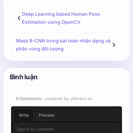
# fig=plt.figure(figsize=(8, 8))
Deep Learning based Human Pose
Estimation using OpenCV
# interp_coord = list(zip(np.linspace(can
#                                     np.
Mask R-CNN trong bài toán nhận dạng và
# frameClone1 = frameClone.copy()
phân vùng đối tượng
# fig.add_subplot(1, 2, 1)
# for xx in interp_coord:
Bình luận
#     cv2.circle(frameClone1,(int(xx[0]),
# plt.imshow(cv2.cvtColor(frameClone1, cv
# plt.imshow(pafA, alpha=0.5)
# frameClone1 = frameClone.copy()