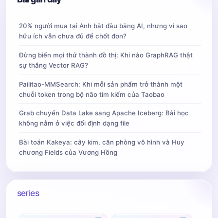
# check every joint in candA with every j
# Calculate the distance vector between t
20% người mua tại Anh bắt đầu bằng AI, nhưng vì sao
# Find the PAF values at a set of interpo
hữu ích vẫn chưa đủ để chốt đơn?
# Use the above formula to compute a scor
Đừng biến mọi thứ thành đồ thị: Khi nào GraphRAG thật
sự thắng Vector RAG?
if
(
nA
!=
0
and
nB
!=
0
):
Pailitao-MMSearch: Khi mỗi sản phẩm trở thành một
valid_pair
=
np
.
zeros
((
0
,
3
))
chuỗi token trong bộ não tìm kiếm của Taobao
for
i
in
range
(
nA
):
Grab chuyển Data Lake sang Apache Iceberg: Bài học
max_j
=-
1
không nằm ở việc đổi định dạng file
maxScore
=
-
1
found
=
0
Bài toán Kakeya: cây kim, căn phòng vô hình và Huy
chương Fields của Vương Hồng
for
j
in
range
(
nB
):
# Find d_ij
d_ij
=
np
.
subtract
(
candB
[
j
][:
series
norm
=
np
.
linalg
.
norm
(
d_ij
)
if
norm
: