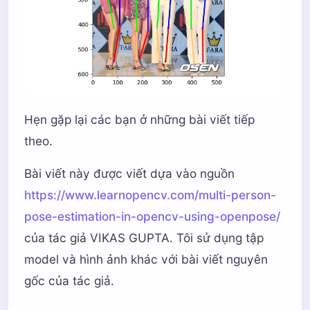
paf_score_th
=
0.1
for
j
in
range
(
len
(
detected_keypoints
[
i
])):
conf_th
=
0.5
cv2
.
circle
(
frameClone
,
detected_keypoints
# loop for every POSE_PAIR
for
k
in
range
(
len
(
mapIdx
)):
plt
.
imshow
(
frameClone
)
# A->B constitute a limb
plt
.
show
()
pafA
=
output
[
0
,
mapIdx
[
k
][
0
],
:,
:]
Hẹn gặp lại các bạn ở những bài viết tiếp
pafB
=
output
[
0
,
mapIdx
[
k
][
1
],
:,
:]
theo.
pafA
=
cv2
.
resize
(
pafA
,
(
frameWidth
,
fram
pafB
=
cv2
.
resize
(
pafB
,
(
frameWidth
,
fram
Bài viết này được viết dựa vào nguồn
https://www.learnopencv.com/multi-person-
pose-estimation-in-opencv-using-openpose/
# Find the keypoints for the first and se
candA
=
detected_keypoints
[
POSE_PAIRS
[
k
][
của tác giả VIKAS GUPTA. Tôi sử dụng tập
candB
=
detected_keypoints
[
POSE_PAIRS
[
k
][
model và hình ảnh khác với bài viết nguyên
nA
=
len
(
candA
)
gốc của tác giả.
nB
=
len
(
candB
)