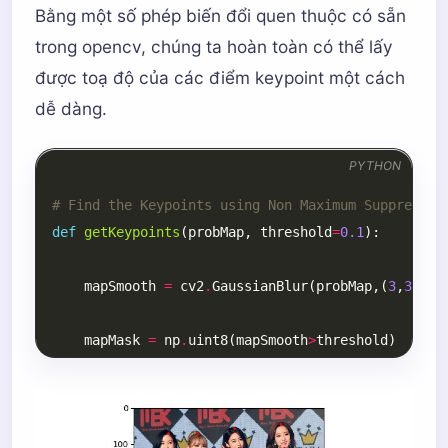
Bằng một số phép biến đổi quen thuộc có sẵn
trong opencv, chúng ta hoàn toàn có thể lấy
được toạ độ của các điểm keypoint một cách
dễ dàng.
PYTHON
# Find the Keypoints using Non Maximum Suppressio
def
getKeypoints
(
probMap
,
threshold
=
0.1
):
mapSmooth
=
cv2
.
GaussianBlur
(
probMap
,(
3
,
3
),
0
,
mapMask
=
np
.
uint8
(
mapSmooth
>
threshold
)
keypoints
=
[]
#find the blobs