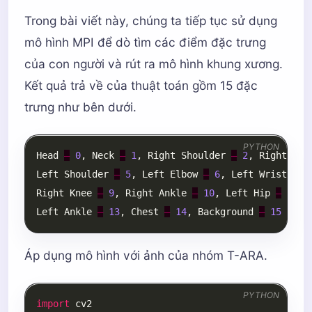
Trong bài viết này, chúng ta tiếp tục sử dụng
mô hình MPI để dò tìm các điểm đặc trưng
của con người và rút ra mô hình khung xương.
Kết quả trả về của thuật toán gồm 15 đặc
trưng như bên dưới.
PYTHON
Head
–
0
,
Neck
–
1
,
Right
Shoulder
–
2
,
Right
Elb
Left
Shoulder
–
5
,
Left
Elbow
–
6
,
Left
Wrist
–
7
Right
Knee
–
9
,
Right
Ankle
–
10
,
Left
Hip
–
11
,
Left
Ankle
–
13
,
Chest
–
14
,
Background
–
15
Áp dụng mô hình với ảnh của nhóm T-ARA.
PYTHON
import
cv2