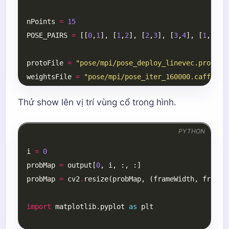
nPoints
=
15
POSE_PAIRS
=
[[
0
,
1
],
[
1
,
2
],
[
2
,
3
],
[
3
,
4
],
[
1
,
5
],
protoFile
=
"pose/mpi/pose_deploy_linevec.prototx
weightsFile
=
"pose/mpi/pose_iter_160000.caffemod
Thử show lên vị trí vùng cổ trong hình.
net
=
cv2
.
dnn
.
readNetFromCaffe
(
protoFile
,
weights
PYTHON
frame
=
cv2
.
imread
(
"tara1.jpg"
)
i
=
0
inWidth
=
368
probMap
=
output
[
0
,
i
,
:,
:]
inHeight
=
368
probMap
=
cv2
.
resize
(
probMap
,
(
frameWidth
,
frameH
# Prepare the frame to be fed to the network
import
matplotlib.pyplot
as
plt
inpBlob
=
cv2
.
dnn
.
blobFromImage
(
frame
,
1.0
/
255
,