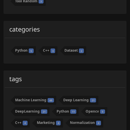
Tool Random
3
categories
Python
C++
Dataset
5
3
2
tags
Machine Learning
Deep Learning
48
21
DeepLearning
Python
Opencv
21
11
5
C++
Marketing
Normalization
4
4
4