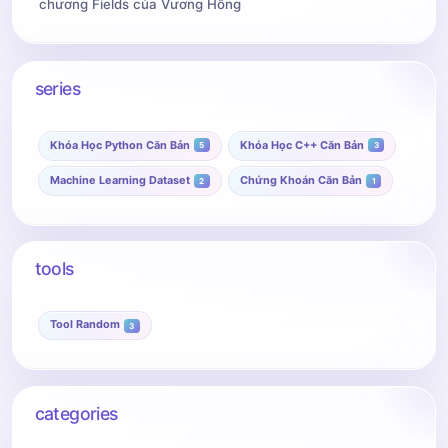
chương Fields của Vương Hồng
series
Khóa Học Python Căn Bản
Khóa Học C++ Căn Bản
5
3
Machine Learning Dataset
Chứng Khoán Căn Bản
2
1
tools
Tool Random
3
categories