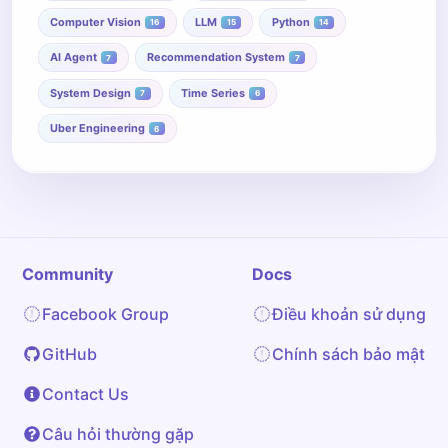
Computer Vision
LLM
Python
16
15
14
AI Agent
Recommendation System
7
7
System Design
Time Series
7
6
Uber Engineering
6
Community
Docs
Facebook Group
Điều khoản sử dụng
GitHub
Chính sách bảo mật
Contact Us
Câu hỏi thường gặp