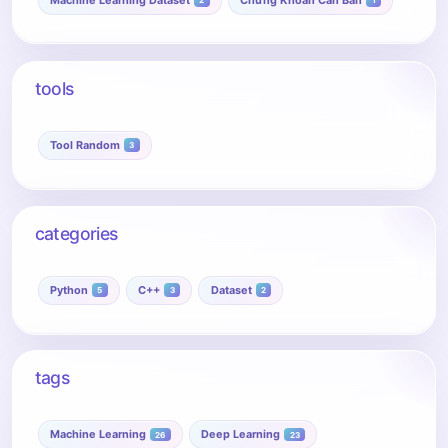
2
1
tools
Tool Random
3
categories
Python
C++
Dataset
5
3
2
tags
Machine Learning
Deep Learning
26
23