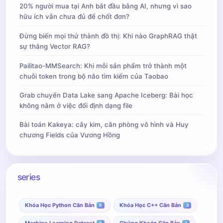
20% người mua tại Anh bắt đầu bằng AI, nhưng vì sao
hữu ích vẫn chưa đủ để chốt đơn?
Đừng biến mọi thứ thành đồ thị: Khi nào GraphRAG thật
sự thắng Vector RAG?
Pailitao-MMSearch: Khi mỗi sản phẩm trở thành một
chuỗi token trong bộ não tìm kiếm của Taobao
Grab chuyển Data Lake sang Apache Iceberg: Bài học
không nằm ở việc đổi định dạng file
Bài toán Kakeya: cây kim, căn phòng vô hình và Huy
chương Fields của Vương Hồng
series
Khóa Học Python Căn Bản
Khóa Học C++ Căn Bản
5
3
Machine Learning Dataset
Chứng Khoán Căn Bản