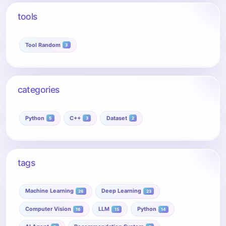
tools
Tool Random
3
categories
Python
C++
Dataset
5
3
2
tags
Machine Learning
Deep Learning
26
23
Computer Vision
LLM
Python
16
15
14