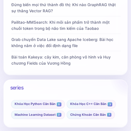
Đừng biến mọi thứ thành đồ thị: Khi nào GraphRAG thật
sự thắng Vector RAG?
Pailitao-MMSearch: Khi mỗi sản phẩm trở thành một
chuỗi token trong bộ não tìm kiếm của Taobao
Grab chuyển Data Lake sang Apache Iceberg: Bài học
không nằm ở việc đổi định dạng file
Bài toán Kakeya: cây kim, căn phòng vô hình và Huy
chương Fields của Vương Hồng
series
Khóa Học Python Căn Bản
Khóa Học C++ Căn Bản
5
3
Machine Learning Dataset
Chứng Khoán Căn Bản
2
1