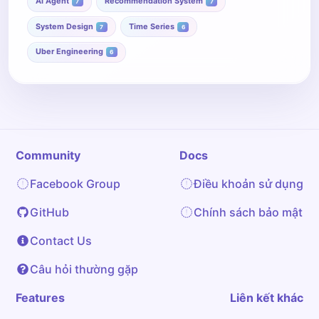
AI Agent
Recommendation System
7
7
System Design
Time Series
7
6
Uber Engineering
6
Community
Docs
Facebook Group
Điều khoản sử dụng
GitHub
Chính sách bảo mật
Contact Us
Câu hỏi thường gặp
Features
Liên kết khác