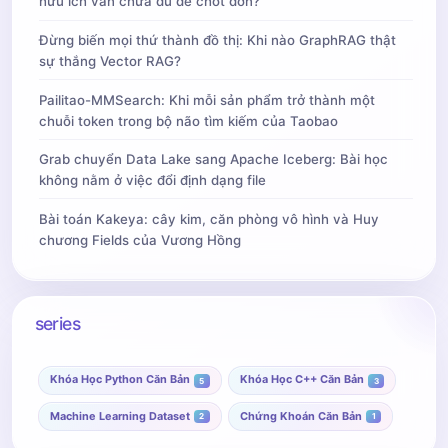
hữu ích vẫn chưa đủ để chốt đơn?
Đừng biến mọi thứ thành đồ thị: Khi nào GraphRAG thật
sự thắng Vector RAG?
Pailitao-MMSearch: Khi mỗi sản phẩm trở thành một
chuỗi token trong bộ não tìm kiếm của Taobao
Grab chuyển Data Lake sang Apache Iceberg: Bài học
không nằm ở việc đổi định dạng file
Bài toán Kakeya: cây kim, căn phòng vô hình và Huy
chương Fields của Vương Hồng
series
Khóa Học Python Căn Bản
Khóa Học C++ Căn Bản
5
3
Machine Learning Dataset
Chứng Khoán Căn Bản
2
1