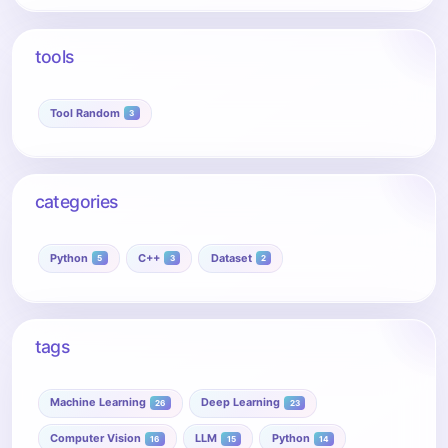
tools
Tool Random
3
categories
Python
C++
Dataset
5
3
2
tags
Machine Learning
Deep Learning
26
23
Computer Vision
LLM
Python
16
15
14