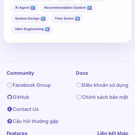
AI Agent
Recommendation System
7
7
System Design
Time Series
7
6
Uber Engineering
6
Community
Docs
Facebook Group
Điều khoản sử dụng
GitHub
Chính sách bảo mật
Contact Us
Câu hỏi thường gặp
Features
Liên kết khác