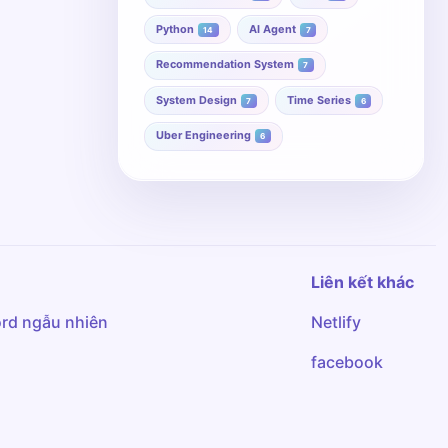
Python
AI Agent
14
7
Recommendation System
7
System Design
Time Series
7
6
Uber Engineering
6
Liên kết khác
rd ngẫu nhiên
Netlify
facebook