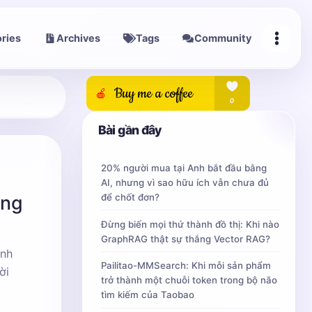
ries
Archives
Tags
Community
Bài gần đây
20% người mua tại Anh bắt đầu bằng
AI, nhưng vì sao hữu ích vẫn chưa đủ
ông
để chốt đơn?
Đừng biến mọi thứ thành đồ thị: Khi nào
GraphRAG thật sự thắng Vector RAG?
ình
Pailitao-MMSearch: Khi mỗi sản phẩm
ời
trở thành một chuỗi token trong bộ não
tìm kiếm của Taobao