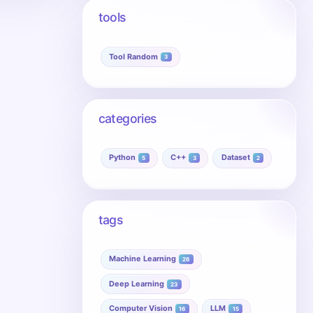
tools
Tool Random
3
categories
Python
C++
Dataset
5
3
2
tags
Machine Learning
26
Deep Learning
23
Computer Vision
LLM
16
15