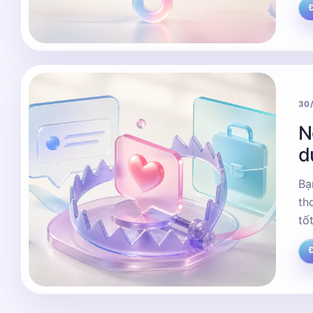
Đ
30
N
d
Bạ
tho
tố
Đ