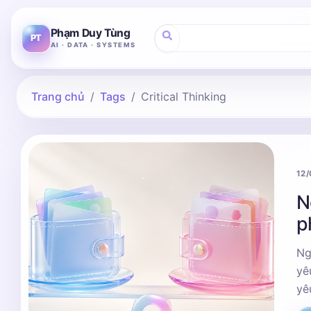
Phạm Duy Tùng
PT
AI · DATA · SYSTEMS
Trang chủ
Tags
Critical Thinking
12
N
p
Ng
yê
yê