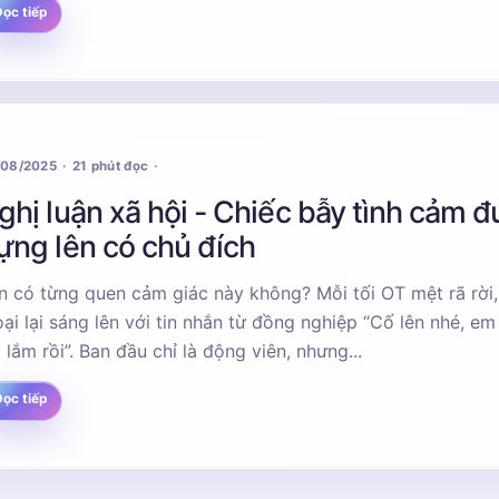
ọc tiếp
/08/2025
21 phút đọc
ghị luận xã hội - Chiếc bẫy tình cảm 
ựng lên có chủ đích
n có từng quen cảm giác này không? Mỗi tối OT mệt rã rời,
ại lại sáng lên với tin nhắn từ đồng nghiệp “Cố lên nhé, em làm
t lắm rồi”. Ban đầu chỉ là động viên, nhưng...
ọc tiếp