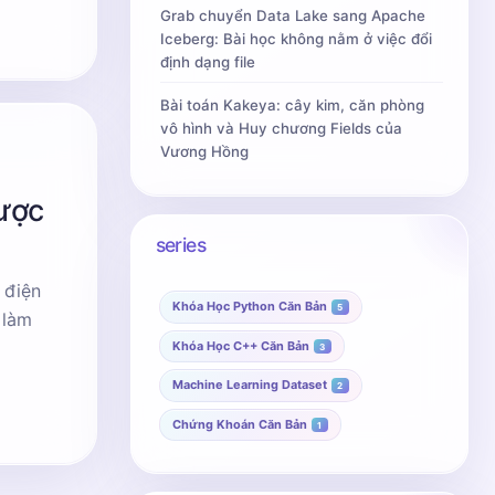
Grab chuyển Data Lake sang Apache
Iceberg: Bài học không nằm ở việc đổi
định dạng file
Bài toán Kakeya: cây kim, căn phòng
vô hình và Huy chương Fields của
Vương Hồng
được
series
 điện
Khóa Học Python Căn Bản
5
Khóa Học C++ Căn Bản
3
Machine Learning Dataset
2
Chứng Khoán Căn Bản
1