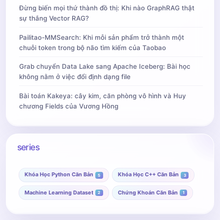
Đừng biến mọi thứ thành đồ thị: Khi nào GraphRAG thật
sự thắng Vector RAG?
Pailitao-MMSearch: Khi mỗi sản phẩm trở thành một
chuỗi token trong bộ não tìm kiếm của Taobao
Grab chuyển Data Lake sang Apache Iceberg: Bài học
không nằm ở việc đổi định dạng file
Bài toán Kakeya: cây kim, căn phòng vô hình và Huy
chương Fields của Vương Hồng
series
Khóa Học Python Căn Bản
Khóa Học C++ Căn Bản
5
3
Machine Learning Dataset
Chứng Khoán Căn Bản
2
1