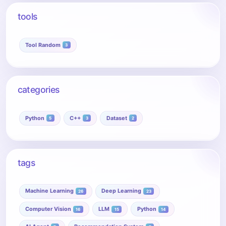
tools
Tool Random
3
categories
Python
C++
Dataset
5
3
2
tags
Machine Learning
Deep Learning
26
23
Computer Vision
LLM
Python
16
15
14