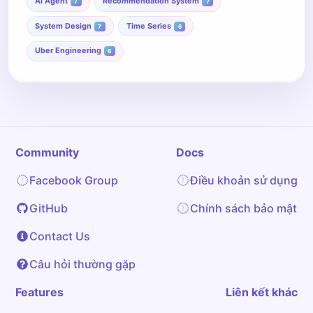
AI Agent
Recommendation System
7
7
System Design
Time Series
7
6
Uber Engineering
6
Community
Docs
Facebook Group
Điều khoản sử dụng
GitHub
Chính sách bảo mật
Contact Us
Câu hỏi thường gặp
Features
Liên kết khác