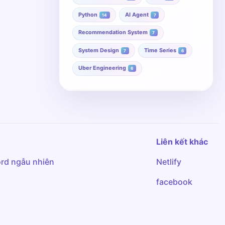
Python
AI Agent
14
7
Recommendation System
7
System Design
Time Series
7
6
Uber Engineering
6
Liên kết khác
rd ngẫu nhiên
Netlify
facebook