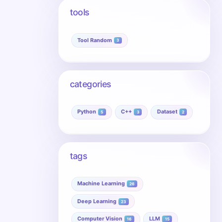
tools
Tool Random
3
categories
Python
C++
Dataset
5
3
2
tags
Machine Learning
26
Deep Learning
23
Computer Vision
LLM
16
15