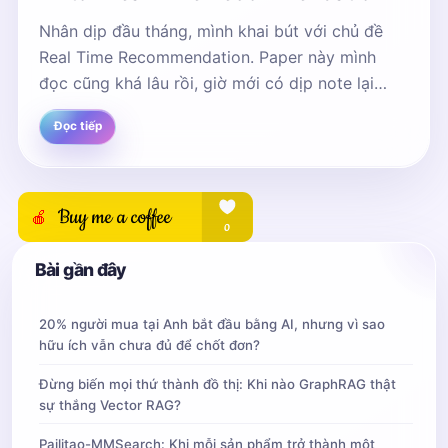
Nhân dịp đầu tháng, mình khai bút với chủ đề
Real Time Recommendation. Paper này mình
đọc cũng khá lâu rồi, giờ mới có dịp note lại
chia sẻ. Các kỹ sư của ByteDance vừa mới
Đọc tiếp
cung...
Bài gần đây
20% người mua tại Anh bắt đầu bằng AI, nhưng vì sao
hữu ích vẫn chưa đủ để chốt đơn?
Đừng biến mọi thứ thành đồ thị: Khi nào GraphRAG thật
sự thắng Vector RAG?
Pailitao-MMSearch: Khi mỗi sản phẩm trở thành một