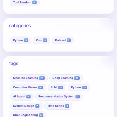
Tool Random
3
categories
Python
C++
Dataset
5
3
2
tags
Machine Learning
Deep Learning
26
23
Computer Vision
LLM
Python
16
15
14
AI Agent
Recommendation System
7
7
System Design
Time Series
7
6
Uber Engineering
6