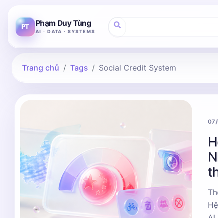
Phạm Duy Tùng
PT
AI · DATA · SYSTEMS
Trang chủ
Tags
Social Credit System
07
H
N
t
Th
Hệ
AI