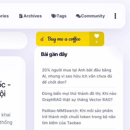
ries
Archives
Tags
Community
Bài gần đây
20% người mua tại Anh bắt đầu bằng
AI, nhưng vì sao hữu ích vẫn chưa đủ
c -
để chốt đơn?
ội
Đừng biến mọi thứ thành đồ thị: Khi nào
GraphRAG thật sự thắng Vector RAG?
Pailitao-MMSearch: Khi mỗi sản phẩm
 khai
trở thành một chuỗi token trong bộ não
 thống
tìm kiếm của Taobao