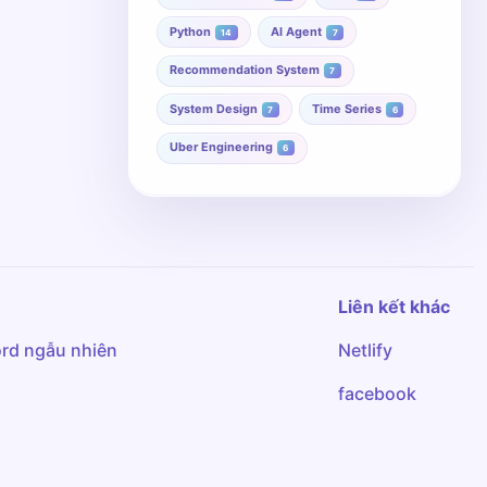
Python
AI Agent
14
7
Recommendation System
7
System Design
Time Series
7
6
Uber Engineering
6
Liên kết khác
rd ngẫu nhiên
Netlify
facebook