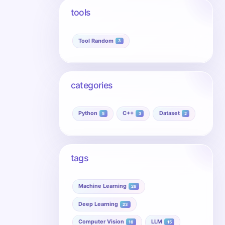
tools
Tool Random
3
categories
Python
C++
Dataset
5
3
2
tags
Machine Learning
26
Deep Learning
23
Computer Vision
LLM
16
15