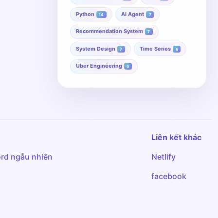
Python
AI Agent
14
7
Recommendation System
7
System Design
Time Series
7
6
Uber Engineering
6
Liên kết khác
rd ngẫu nhiên
Netlify
facebook