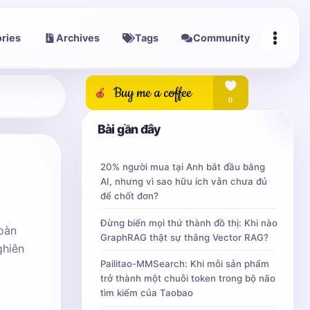
ries
Archives
Tags
Community
Bài gần đây
20% người mua tại Anh bắt đầu bằng
AI, nhưng vì sao hữu ích vẫn chưa đủ
để chốt đơn?
Đừng biến mọi thứ thành đồ thị: Khi nào
toàn
GraphRAG thật sự thắng Vector RAG?
ghiên
Pailitao-MMSearch: Khi mỗi sản phẩm
trở thành một chuỗi token trong bộ não
tìm kiếm của Taobao