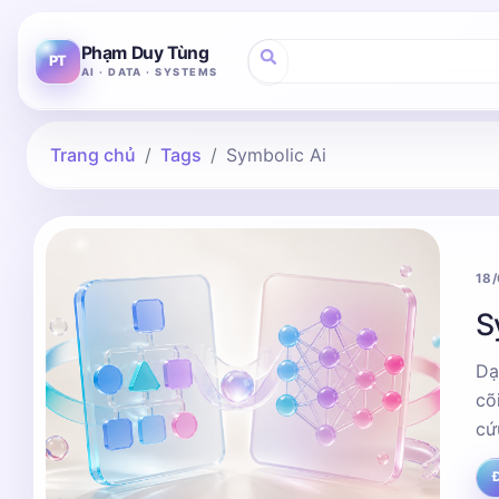
Phạm Duy Tùng
PT
AI · DATA · SYSTEMS
Trang chủ
Tags
Symbolic Ai
18
S
Dạ
cõ
cứ
Đ