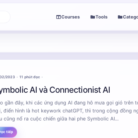
Courses
Tools
Catego
/02/2023
11 phút đọc
ymbolic AI và Connectionist AI
o gần đây, khi các ứng dụng AI đang hô mưa gọi gió trên 
i, điển hình là hot keywork chatGPT, thì trong cộng đồng n
u cũng nổ ra cuộc chiến giữa hai phe Symbolic AI...
ọc tiếp