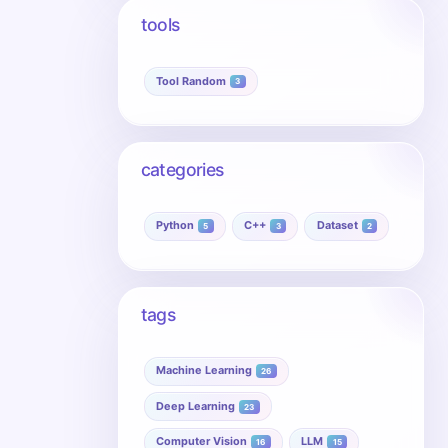
tools
Tool Random
3
categories
Python
C++
Dataset
5
3
2
tags
Machine Learning
26
Deep Learning
23
Computer Vision
LLM
16
15