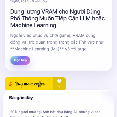
14/06/2025
5 phút đọc
Dung lượng VRAM cho Người Dùng
Phổ Thông Muốn Tiếp Cận LLM hoặc
Machine Learning
Ngoài việc phục vụ chơi game, VRAM cũng
đóng vai trò quan trọng trong các lĩnh vực như
**Machine Learning (ML)** và **Large
Language Models (LLM)**. Bài viết này sẽ giúp
Đọc tiếp
bạn hiểu...
Bài gần đây
20% người mua tại Anh bắt đầu bằng AI, nhưng vì sao