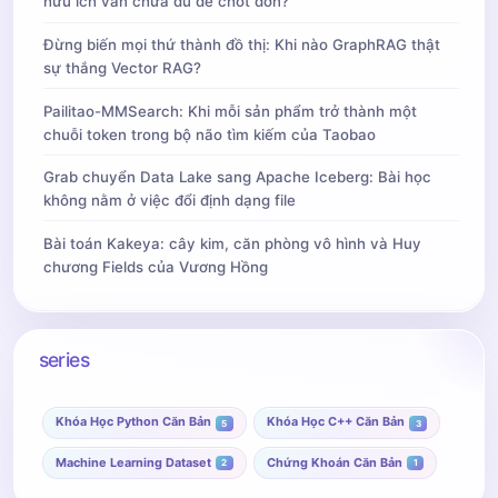
hữu ích vẫn chưa đủ để chốt đơn?
Đừng biến mọi thứ thành đồ thị: Khi nào GraphRAG thật
sự thắng Vector RAG?
Pailitao-MMSearch: Khi mỗi sản phẩm trở thành một
chuỗi token trong bộ não tìm kiếm của Taobao
Grab chuyển Data Lake sang Apache Iceberg: Bài học
không nằm ở việc đổi định dạng file
Bài toán Kakeya: cây kim, căn phòng vô hình và Huy
chương Fields của Vương Hồng
series
Khóa Học Python Căn Bản
Khóa Học C++ Căn Bản
5
3
Machine Learning Dataset
Chứng Khoán Căn Bản
2
1