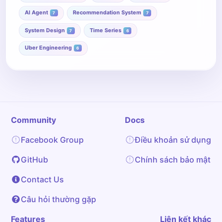
AI Agent
Recommendation System
7
7
System Design
Time Series
7
6
Uber Engineering
6
Community
Docs
Facebook Group
Điều khoản sử dụng
GitHub
Chính sách bảo mật
Contact Us
Câu hỏi thường gặp
Features
Liên kết khác