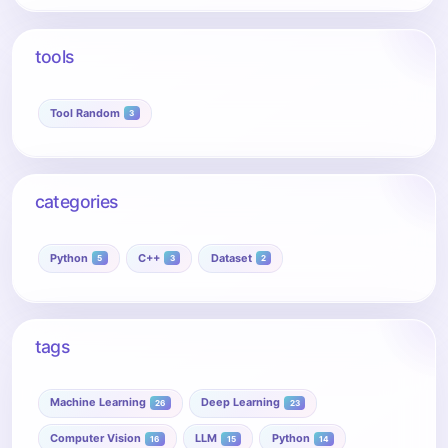
tools
Tool Random
3
categories
Python
C++
Dataset
5
3
2
tags
Machine Learning
Deep Learning
26
23
Computer Vision
LLM
Python
16
15
14