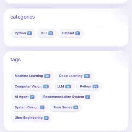
categories
Python
C++
Dataset
5
3
2
tags
Machine Learning
Deep Learning
26
23
Computer Vision
LLM
Python
16
15
14
AI Agent
Recommendation System
7
7
System Design
Time Series
7
6
Uber Engineering
6