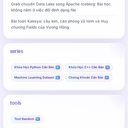
Grab chuyển Data Lake sang Apache Iceberg: Bài học
không nằm ở việc đổi định dạng file
Bài toán Kakeya: cây kim, căn phòng vô hình và Huy
chương Fields của Vương Hồng
series
Khóa Học Python Căn Bản
Khóa Học C++ Căn Bản
5
3
Machine Learning Dataset
Chứng Khoán Căn Bản
2
1
tools
Tool Random
3