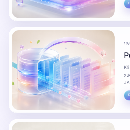
Đ
13
P
Kể
xú
JA
Đ