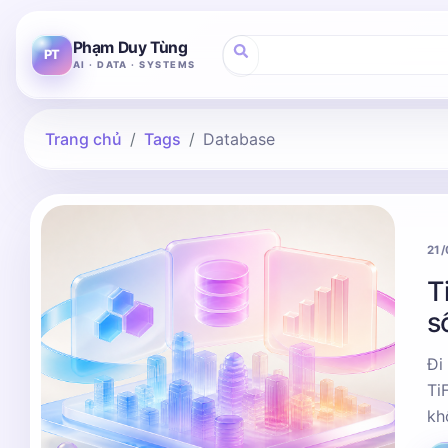
Phạm Duy Tùng
PT
AI · DATA · SYSTEMS
Trang chủ
Tags
Database
21
T
s
Đi
Ti
kh