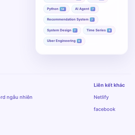
Python
AI Agent
14
7
Recommendation System
7
System Design
Time Series
7
6
Uber Engineering
6
Liên kết khác
rd ngẫu nhiên
Netlify
facebook