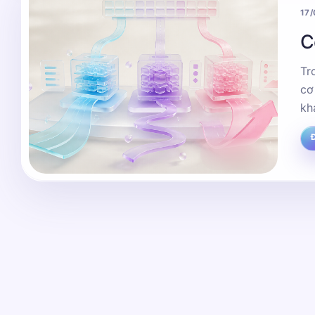
17
C
Tr
cơ sở 
kh
Đ