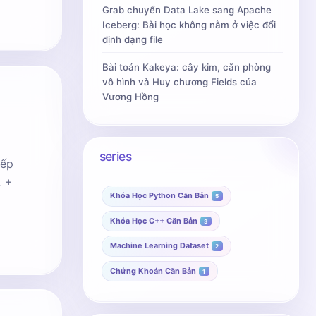
Grab chuyển Data Lake sang Apache
Iceberg: Bài học không nằm ở việc đổi
định dạng file
Bài toán Kakeya: cây kim, căn phòng
vô hình và Huy chương Fields của
Vương Hồng
series
iếp
L +
Khóa Học Python Căn Bản
5
Khóa Học C++ Căn Bản
3
Machine Learning Dataset
2
Chứng Khoán Căn Bản
1