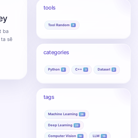
tools
ey
Tool Random
3
t ba
categories
Python
C++
Dataset
5
3
2
tags
Machine Learning
26
Deep Learning
23
Computer Vision
LLM
16
15