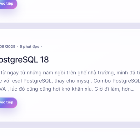
ọc tiếp
/09/2025
6 phút đọc
ostgreSQL 18
 từ ngay từ những năm ngồi trên ghế nhà trường, mình đã t
c với csdl PostgreSQL, thay cho mysql. Combo PostgreSQ
VA , lúc đó cũng cũng hơi khó khăn xíu. Giờ đi làm, hơn...
ọc tiếp