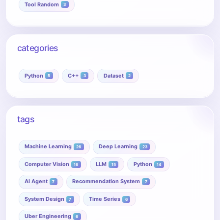
Tool Random
3
categories
Python
C++
Dataset
5
3
2
tags
Machine Learning
Deep Learning
26
23
Computer Vision
LLM
Python
16
15
14
AI Agent
Recommendation System
7
7
System Design
Time Series
7
6
Uber Engineering
6