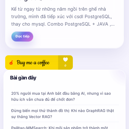
Kể từ ngay từ những năm ngồi trên ghế nhà
trường, mình đã tiếp xúc với csdl PostgreSQL,
thay cho mysql. Combo PostgreSQL + JAVA ,
lúc đó cũng cũng hơi khó khăn xíu. Giờ đi làm,
Đọc tiếp
hơn...
Bài gần đây
20% người mua tại Anh bắt đầu bằng AI, nhưng vì sao
hữu ích vẫn chưa đủ để chốt đơn?
Đừng biến mọi thứ thành đồ thị: Khi nào GraphRAG thật
sự thắng Vector RAG?
Pailitao-MMSearch: Khi mỗi sản phẩm trở thành một