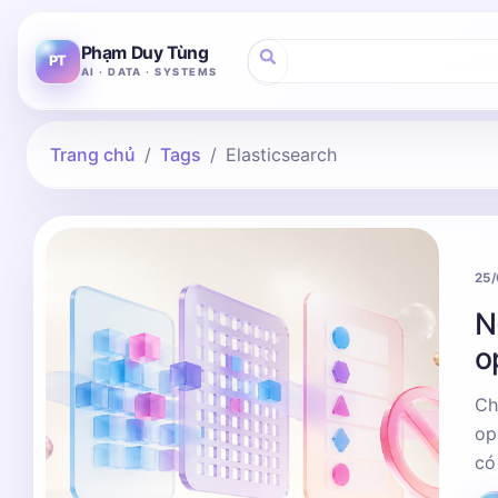
Phạm Duy Tùng
PT
AI · DATA · SYSTEMS
Trang chủ
Tags
Elasticsearch
25
N
o
Ch
op
có