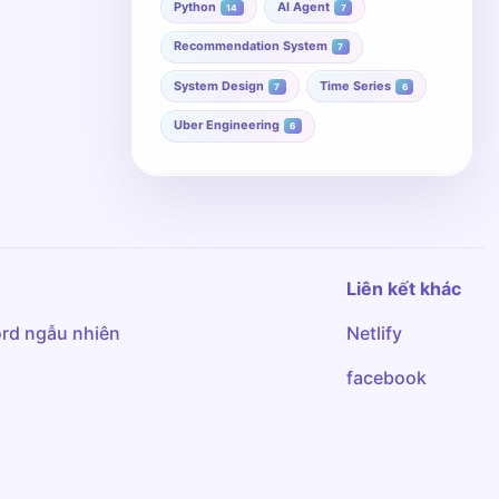
Python
AI Agent
14
7
Recommendation System
7
System Design
Time Series
7
6
Uber Engineering
6
Liên kết khác
rd ngẫu nhiên
Netlify
facebook