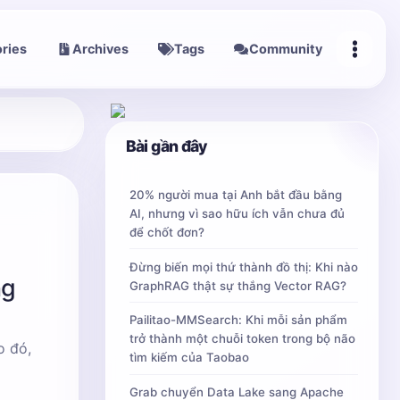
ries
Archives
Tags
Community
Bài gần đây
20% người mua tại Anh bắt đầu bằng
AI, nhưng vì sao hữu ích vẫn chưa đủ
để chốt đơn?
Đừng biến mọi thứ thành đồ thị: Khi nào
ng
GraphRAG thật sự thắng Vector RAG?
Pailitao-MMSearch: Khi mỗi sản phẩm
trở thành một chuỗi token trong bộ não
o đó,
tìm kiếm của Taobao
Grab chuyển Data Lake sang Apache