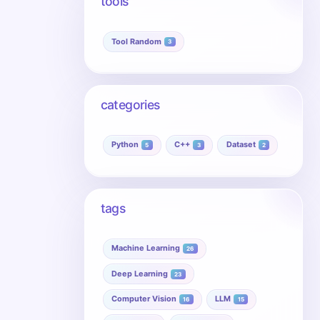
tools
Tool Random
3
categories
Python
C++
Dataset
5
3
2
tags
Machine Learning
26
Deep Learning
23
Computer Vision
LLM
16
15