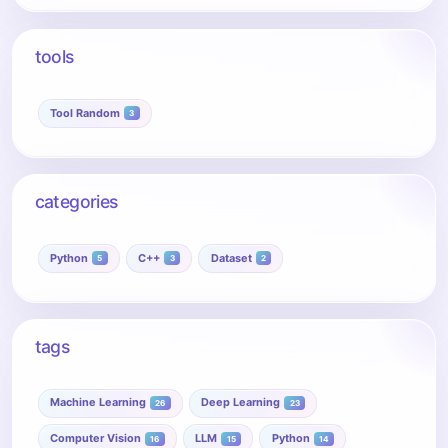
tools
Tool Random
3
categories
Python
C++
Dataset
5
3
2
tags
Machine Learning
Deep Learning
26
23
Computer Vision
LLM
Python
16
15
14