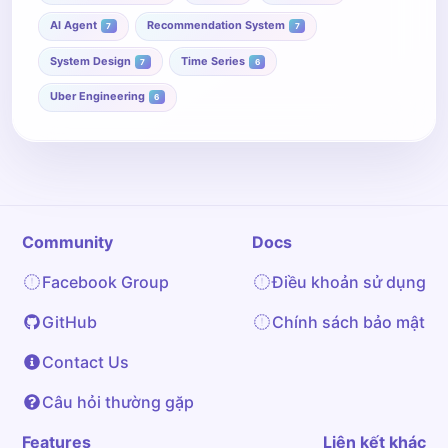
AI Agent
Recommendation System
7
7
System Design
Time Series
7
6
Uber Engineering
6
Community
Docs
Facebook Group
Điều khoản sử dụng
GitHub
Chính sách bảo mật
Contact Us
Câu hỏi thường gặp
Features
Liên kết khác