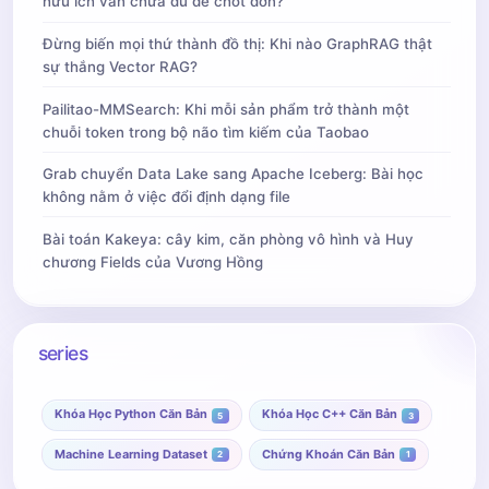
hữu ích vẫn chưa đủ để chốt đơn?
Đừng biến mọi thứ thành đồ thị: Khi nào GraphRAG thật
sự thắng Vector RAG?
Pailitao-MMSearch: Khi mỗi sản phẩm trở thành một
chuỗi token trong bộ não tìm kiếm của Taobao
Grab chuyển Data Lake sang Apache Iceberg: Bài học
không nằm ở việc đổi định dạng file
Bài toán Kakeya: cây kim, căn phòng vô hình và Huy
chương Fields của Vương Hồng
series
Khóa Học Python Căn Bản
Khóa Học C++ Căn Bản
5
3
Machine Learning Dataset
Chứng Khoán Căn Bản
2
1